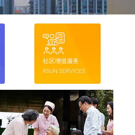
社区增值服务
RSUN SERVICES